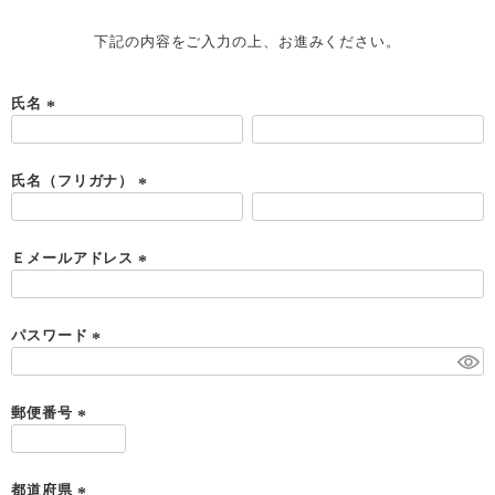
下記の内容をご入力の上、お進みください。
氏名
(
必
須
氏名（フリガナ）
)
(
必
須
Ｅメールアドレス
)
(
必
須
パスワード
)
(
必
須
郵便番号
)
(
必
須
都道府県