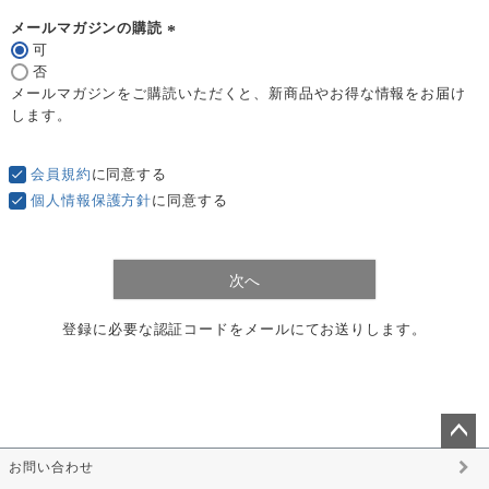
)
メールマガジンの購読
可
(
否
必
メールマガジンをご購読いただくと、新商品やお得な情報をお届け
須
します。
)
会員規約
に同意する
個人情報保護方針
に同意する
次へ
登録に必要な認証コードをメールにてお送りします。
ペー
お問い合わせ
ジト