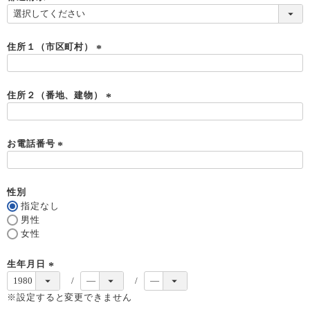
)
(
必
須
住所１（市区町村）
)
(
必
須
住所２（番地、建物）
)
(
必
須
お電話番号
)
(
必
須
性別
)
指定なし
男性
女性
生年月日
(
必
※設定すると変更できません
須