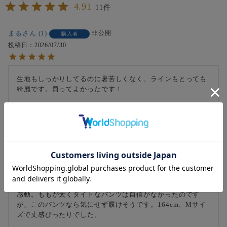
4.91
11
まる
1
非公開
購入者
投稿日
2026/07/30
生地もしっかりしてるのに暑苦しくなく、ラインもとっても
綺麗です。買ってよかったです！
shimu
1
40代
女性
購入者
投稿日
2026/07/26
前から気になっており今回やっと購入してみました。

いざ履いてみるとスッキリしたシルエットと肌触りの良さに
感動。ももが太くタイトなパンツは自信がなかったのです
が、このパンツなら気にせず履けそうです。164cm、Mサイ
ズで丈感ぴったりでした。