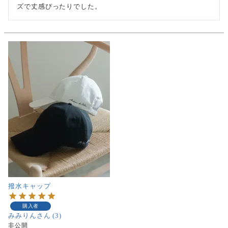
ズで丈感ぴったりでした。
撥水キャップ
購入者
みみりん
3
非公開