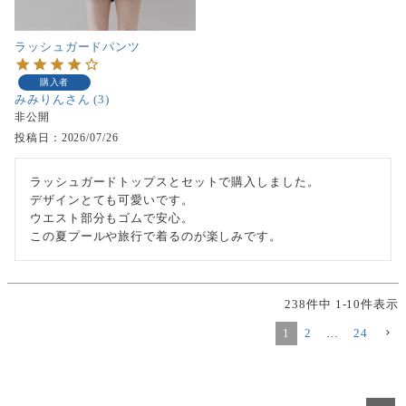
ラッシュガードパンツ
購入者
みみりん
3
非公開
投稿日
2026/07/26
ラッシュガードトップスとセットで購入しました。

デザインとても可愛いです。

ウエスト部分もゴムで安心。

この夏プールや旅行で着るのが楽しみです。
238
件中
1
-
10
件表示
1
2
…
24