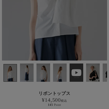
リボントップス
¥
14,500
税込
145
Point