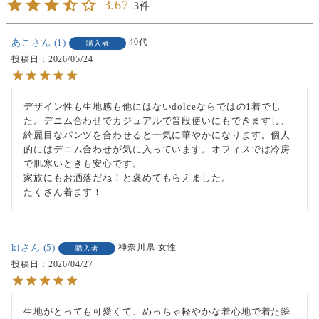
3.67
3
あこ
1
40代
購入者
投稿日
2026/05/24
デザイン性も生地感も他にはないdolceならではの1着でし
た。デニム合わせでカジュアルで普段使いにもできますし、
綺麗目なパンツを合わせると一気に華やかになります。個人
的にはデニム合わせが気に入っています。オフィスでは冷房
で肌寒いときも安心です。

家族にもお洒落だね！と褒めてもらえました。

たくさん着ます！
ki
5
神奈川県
女性
購入者
投稿日
2026/04/27
生地がとっても可愛くて、めっちゃ軽やかな着心地で着た瞬