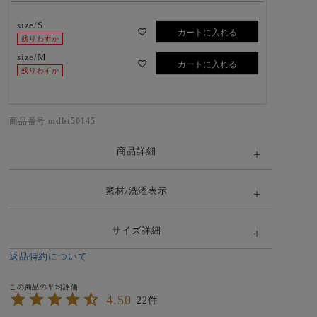
size/S
カートに入れる
残りわずか
size/M
カートに入れる
残りわずか
商品番号
mdbt50145
商品詳細
素材/洗濯表示
サイズ詳細
返品特約について
4.50
22