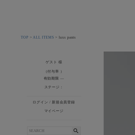
TOP
ALL ITEMS
luxs pants
ゲスト
様
（付与率 ）
有効期限
ステージ：
ログイン
/
新規会員登録
マイページ