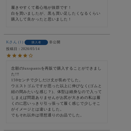
履きやすくて着心地が抜群です！

白を買いましたが、黒も買い足したくなるくらい
購入して良かったと思いました！
K
1
非公開
購入者
投稿日
2026/05/14
念願のluxspantsを再販で購入することができまし
た!!!

159センチで少しだけ丈が長めでした。

ウエストゴムですが思った以上に伸びなく(ゴムと
紐の間みたいな感じ？)、体型は細身なので入って
しまえば問題ありませんがお尻が大きめの私は履
くのに思いっきり引っ張って履く感じで少しそこ
がイメージとは違いました。

でもそれ以外は理想通りのお品でした。