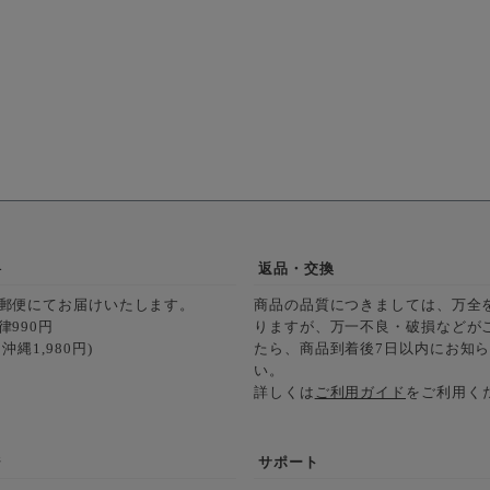
料
返品・交換
郵便にてお届けいたします。
商品の品質につきましては、万全
律990円
りますが、万一不良・破損などが
沖縄1,980円)
たら、商品到着後7日以内にお知
い。
詳しくは
ご利用ガイド
をご利用く
ジ
サポート