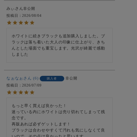
みぃ
非公開
投稿日
2026/08/04
ホワイトに続きブラックも追加購入しました。ブ
ラックは落ち着いた大人の印象に仕上がり、きち
んとした場面でも重宝します。光沢が綺麗で感動
しました
なぉなぉ
6
非公開
購入者
投稿日
2026/07/09
もっと早く買えば良かった！

迷っている内にホワイトは売り切れてしまって残
念です。

再販あれば必ずゲットします！

ブラックは合わせやすくて汚れも気にしなくて良
いので、その点は良かったと思います。
