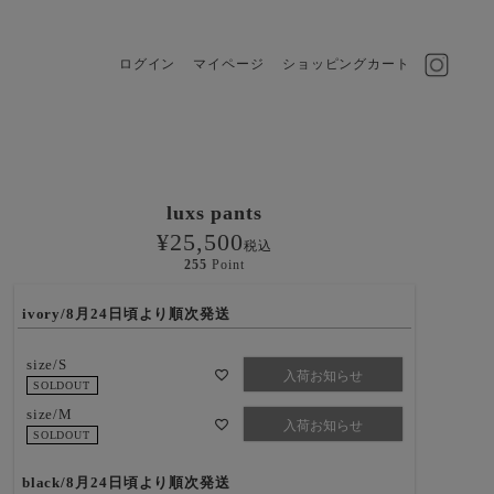
ログイン
マイページ
ショッピングカート
luxs pants
¥
25,500
税込
255
Point
ivory/8月24日頃より順次発送
size/S
入荷お知らせ
SOLDOUT
size/M
入荷お知らせ
SOLDOUT
black/8月24日頃より順次発送