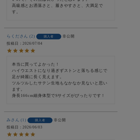
高級感とお洒落さと、履きやすさと、大満足で
す。
らくだ
2
非公開
購入者
投稿日
2026/07/04
本当に買ってよかった！

ハイウエストになり過ぎずストンと落ちる感じで
足が綺麗に長く見えます。

ツルツルしたサテン生地もなかなか見ないと思い
ます。

身長166cm細身体型でSサイズがぴったりです！
み
1
非公開
購入者
投稿日
2026/06/03