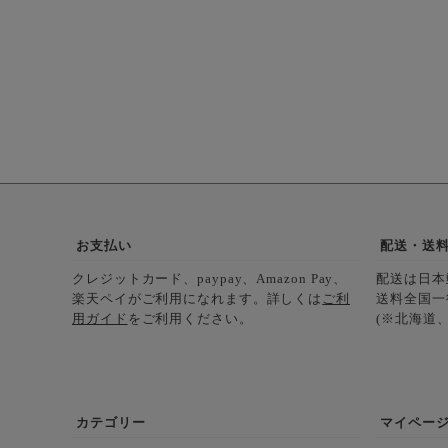
お支払い
配送・送
クレジットカード、paypay、Amazon Pay、
配送は日本
楽天ペイがご利用になれます。詳しくは
ご利
送料全国一
用ガイド
をご利用ください。
(※北海道、
カテゴリー
マイペー