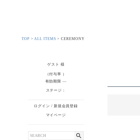
TOP
ALL ITEMS
CEREMONY
ゲスト
様
（付与率 ）
有効期限
ステージ：
ログイン
/
新規会員登録
マイページ