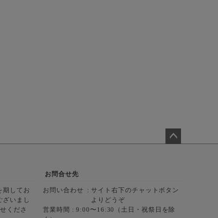
ペー
ジト
ップ
お問合せ先
へ
を期してお
お問い合わせ
サイト右下のチャットボタン
ございまし
よりどうぞ
らせくださ
営業時間 : 9:00〜16:30（土日・祝祭日を除