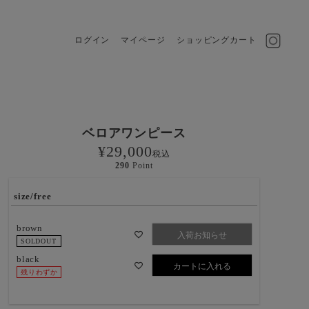
ログイン
マイページ
ショッピングカート
ベロアワンピース
¥
29,000
税込
290
Point
size/free
brown
入荷お知らせ
SOLDOUT
black
カートに入れる
残りわずか