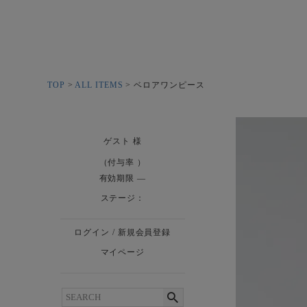
TOP
ALL ITEMS
ベロアワンピース
ゲスト
様
（付与率 ）
有効期限
ステージ：
ログイン
/
新規会員登録
マイページ