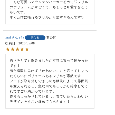
こんな可愛いマウンテンパーカー初めて♡フリル
のボリュームがすごくて、ちょっと可愛すぎるく
らいです。

歩くたびに揺れるフリルが可愛すぎるんです♡
mai
4
非公開
購入者
投稿日
2026/05/08
購入をとても悩みましたが本当に買って良かった
です！

着た瞬間に思わず『かわいい…』と言ってしまっ
たくらいにボリュームあるフリルが素敵です。

フードが取り外しできるのも服装によって雰囲気
を変えられるし、急な雨でもしっかり撥水してく
れてすごい助かっています。

作りもしっかりしているし、着ていたらかわいい