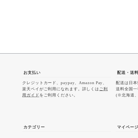
お支払い
配送・送
クレジットカード、paypay、Amazon Pay、
配送は日本
楽天ペイがご利用になれます。詳しくは
ご利
送料全国一
用ガイド
をご利用ください。
(※北海道、
カテゴリー
マイペー