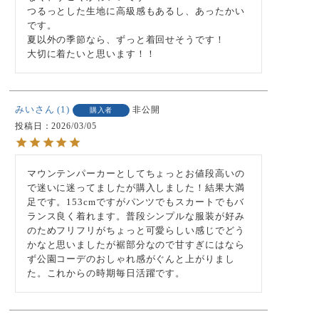
つるっとした生地に高級感もあるし、あったかい
です。

夏以外の季節なら、ずっと着回せそうです！

大切に着たいと思います！！
みい
1
非公開
購入者
投稿日
2026/03/05
マウンテンパーカーとしてちょっとお値段高いの
で迷いに迷ってましたが購入しました！結果大満
足です。153cmですがパンツでもスカートでもバ
ランス良く着れます。普段シンプルな服装が好み
のためフリフリがちょっと可愛らしい感じでどう
かなと思いましたが裾部分なので甘すぎにはなら
ず公園コーデのおしゃれ感がぐんと上がりまし
た。これからの時期毎日活躍です。