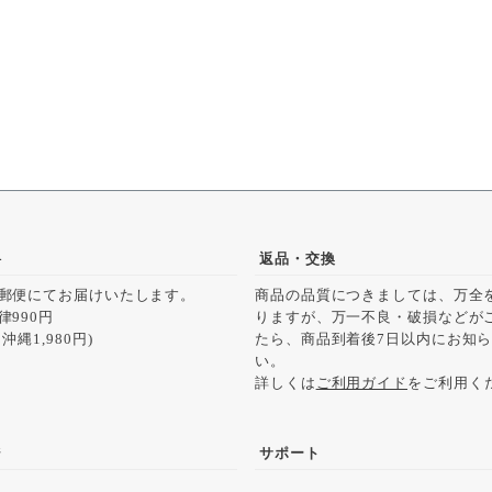
料
返品・交換
郵便にてお届けいたします。
商品の品質につきましては、万全
律990円
りますが、万一不良・破損などが
沖縄1,980円)
たら、商品到着後7日以内にお知
い。
詳しくは
ご利用ガイド
をご利用く
ジ
サポート