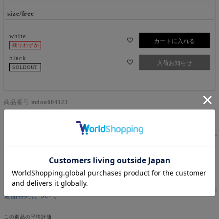
size/free
white
カートに入れる
残りわずか
black
入荷お知らせ
SOLDOUT
商品番号
mdou604123
商品詳細
素材/洗濯表示
サイズ詳細
返品特約について