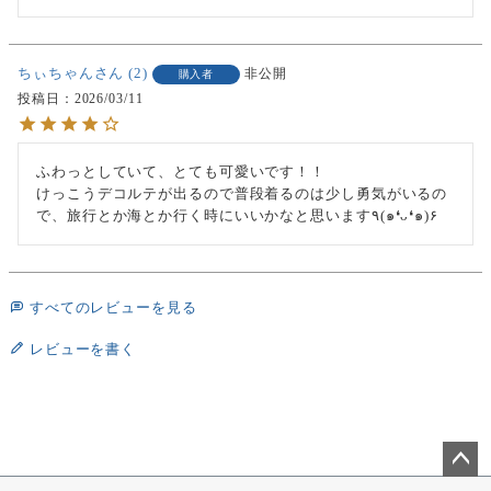
ちぃちゃん
2
非公開
購入者
投稿日
2026/03/11
ふわっとしていて、とても可愛いです！！

けっこうデコルテが出るので普段着るのは少し勇気がいるの
で、旅行とか海とか行く時にいいかなと思います٩(๑❛ᴗ❛๑)۶
すべてのレビューを見る
レビューを書く
ペー