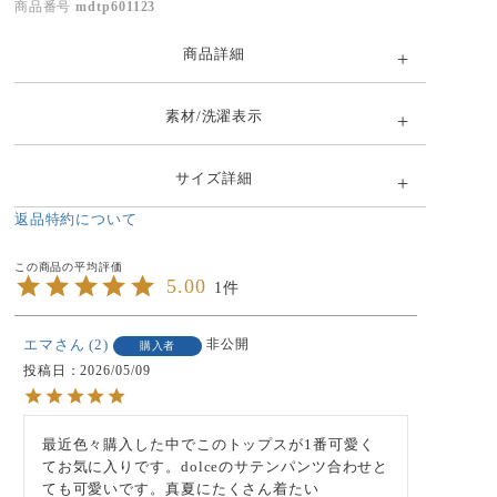
商品番号
mdtp601123
商品詳細
素材/洗濯表示
サイズ詳細
返品特約について
5.00
1
エマ
2
非公開
購入者
投稿日
2026/05/09
最近色々購入した中でこのトップスが1番可愛く
てお気に入りです。dolceのサテンパンツ合わせと
ても可愛いです。真夏にたくさん着たい