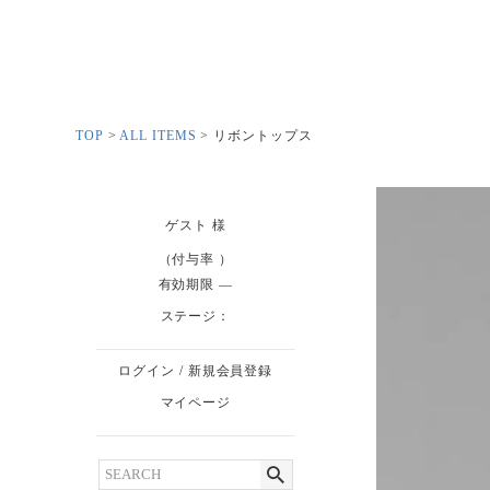
TOP
ALL ITEMS
リボントップス
ゲスト
様
（付与率 ）
有効期限
ステージ：
ログイン
/
新規会員登録
マイページ