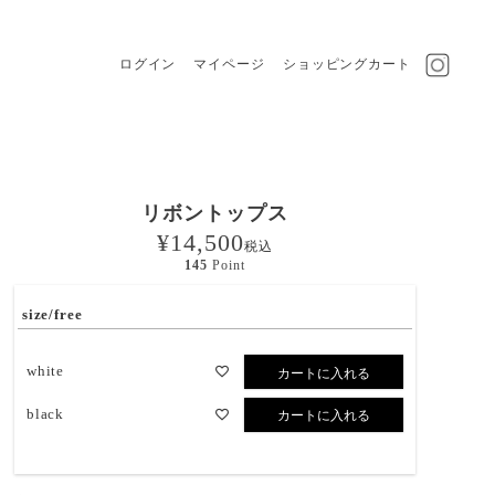
ログイン
マイページ
ショッピングカート
リボントップス
¥
14,500
税込
145
Point
size/free
white
カートに入れる
black
カートに入れる