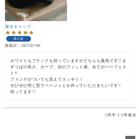
撥水キャップ
購入者
投稿日
2025/07/06
ホワイトもブラックも持っていますがどちらも最高です♡ま
ずつばの長さ、カーブ、頭のフィット感、全てがパーフェク
ト‼︎

ファンデがついても洗えてスッキリ！

ぜひぜひ同じ型でベージュとか作っていただきたいです！

待ってます♡
1
件中
1
-
1
件表示