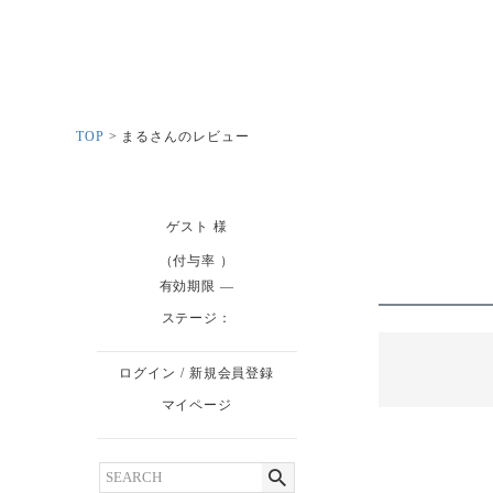
TOP
まるさんのレビュー
ゲスト
様
（付与率 ）
有効期限
ステージ：
ログイン
/
新規会員登録
マイページ