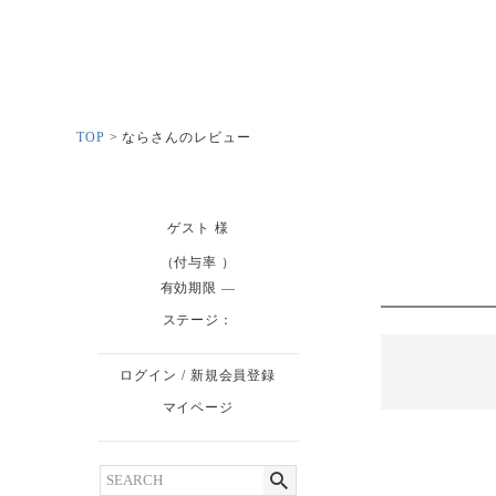
TOP
ならさんのレビュー
ゲスト
様
（付与率 ）
有効期限
ステージ：
ログイン
/
新規会員登録
マイページ